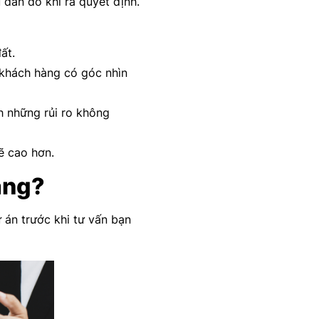
 đắn đo khi ra quyết định.
đất.
p khách hàng có góc nhìn
h những rủi ro không
ẽ cao hơn.
hàng?
ự án trước khi tư vấn bạn