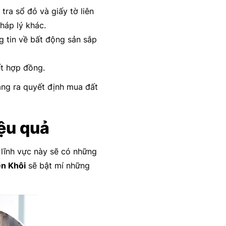
ra sổ đỏ và giấy tờ liên
háp lý khác.
g tin về bất động sản sắp
ết hợp đồng.
ăng ra quyết định mua đất
ệu quả
lĩnh vực này sẽ có những
ên Khôi
sẽ bật mí những