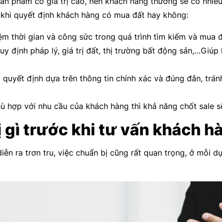
 sản phẩm có giá trị cao, nên khách hàng thường sẽ có nhiều
 khi quyết định khách hàng có mua đất hay không:
ệm thời gian và công sức trong quá trình tìm kiếm và mua 
uy định pháp lý, giá trị đất, thị trường bất động sản,…Giú
quyết định dựa trên thông tin chính xác và đúng đắn, trán
ù hợp với nhu cầu của khách hàng thì khả năng chốt sale s
 gì trước khi tư vấn khách 
iễn ra trơn tru, việc chuẩn bị cũng rất quan trọng, ở mỗi d