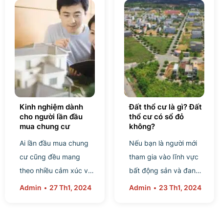
đất...
Kinh nghiệm dành
Đất thổ cư là gì? Đất
cho người lần đầu
thổ cư có sổ đỏ
mua chung cư
không?
Ai lần đầu mua chung
Nếu bạn là người mới
cư cũng đều mang
tham gia vào lĩnh vực
theo nhiều cảm xúc và
bất động sản và đang
lo lắng. Bởi giá trị của
tìm hiểu “Đất thổ cư là
Admin
27 Th1, 2024
Admin
23 Th1, 2024
bất động sản không
gì? Đất thổ cư có sổ đỏ
nhỏ, nên mỗi một quyết
không?” Vậy...