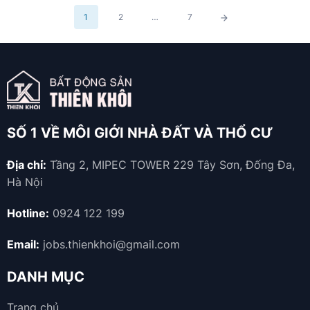
định...
Phân
1
2
…
7
trang
bài
viết
SỐ 1 VỀ MÔI GIỚI NHÀ ĐẤT VÀ THỔ CƯ
Địa chỉ:
Tầng 2, MIPEC TOWER 229 Tây Sơn, Đống Đa,
Hà Nội
Hotline:
0924 122 199
Email:
jobs.thienkhoi@gmail.com
DANH MỤC
Trang chủ