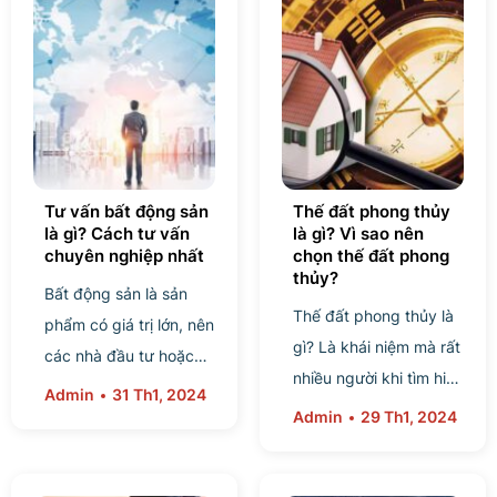
Tư vấn bất động sản
Thế đất phong thủy
là gì? Cách tư vấn
là gì? Vì sao nên
chuyên nghiệp nhất
chọn thế đất phong
thủy?
Bất động sản là sản
Thế đất phong thủy là
phẩm có giá trị lớn, nên
gì? Là khái niệm mà rất
các nhà đầu tư hoặc
nhiều người khi tìm hiểu
người mua thường sẽ
Admin
31 Th1, 2024
về bất động sản tò mò.
Admin
29 Th1, 2024
xem xét rất kỹ lưỡng
Nhiều người thường
trước khi ra quyết
quan niệm, một thế
định....