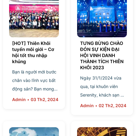
[HOT] Thiên Khôi
TƯNG BỪNG CHÀO
tuyển môi giới – Cơ
ĐÓN SỰ KIỆN ĐẠI
hội tốt thu nhập
HỘI VINH DANH
khủng
THÀNH TÍCH THIÊN
KHÔI 2023
Bạn là người mới bước
Ngày 31/1/2024 vừa
chân vào lĩnh vực bất
qua, tại khuôn viên
động sản? Bạn mong
Serenity, khách sạn Hà
muốn trở thành nhà môi
Admin
03 Th2, 2024
Nội Daewoo, 360 Kim
Admin
02 Th2, 2024
giới chuyên nghiệp?
Mã, Ngọc Khánh, Ba
Bạn chưa có nhiều kinh
Đình, Hà Nội đã diễn ra
nghiệm và cần...
sự kiện đại hội vinh...